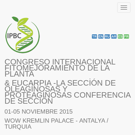
Toggl
navig
TR
EN
RU
AR
ES
FR
CONGRESO INTERNACIONAL
FITOMEJORAMIENTO DE LA
PLANTA
& EUCARPIA -LA SECCİÓN DE
OLEAGİNOSAS Y
PROTEAGİNOSAS CONFERENCIA
DE SECCIÓN
01-05 NOVIEMBRE 2015
WOW KREMLIN PALACE - ANTALYA /
TURQUIA