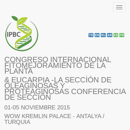
Toggl
navig
TR
EN
RU
AR
ES
FR
CONGRESO INTERNACIONAL
FITOMEJORAMIENTO DE LA
PLANTA
& EUCARPIA -LA SECCİÓN DE
OLEAGİNOSAS Y
PROTEAGİNOSAS CONFERENCIA
DE SECCIÓN
01-05 NOVIEMBRE 2015
WOW KREMLIN PALACE - ANTALYA /
TURQUIA