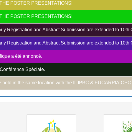
THE POSTER PRESENTATIONS!
THE POSTER PRESENTATIONS!
rly Registration and Abstract Submission are extended to 10th
rly Registration and Abstract Submission are extended to 10th
ique a été annoncé.
onférence Spéciale.
 held in the same location with the II. IPBC & EUCARPIA-OP