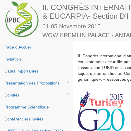
II. CONGRÈS INTERNAT
& EUCARPIA- Section D'Hu
01-05 Novembre 2015
WOW KREMLIN PALACE - ANTAL
Page d'Accueil
II. Congrès international d'a
Invitation
conjointement accueillie pa
l'association TUBID et l'ass
Dates Importantes
sujets qui auront lieu au Con
génomique», «ressources gén
Presentation des Propositions
Comités
Programme Scientifique
Conférenciers Invités