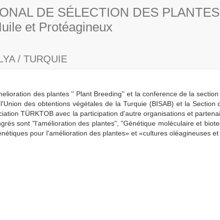
IONAL DE SÉLECTION DES PLANTES
ile et Protéagineux
YA / TURQUIE
melioration des plantes '' Plant Breeding'' et la conference de la secti
r l'Union des obtentions végétales de la Turquie (BISAB) et la Secti
ociation TÜRKTOB avec la participation d'autre organisations et partena
grès sont "l'amélioration des plantes", "Génétique moléculaire et biote
étiques pour l'amélioration des plantes» et «cultures oléagineuses et