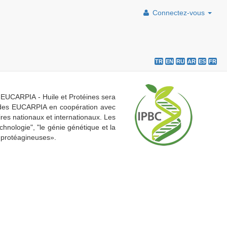
Connectez-vous
TR
EN
RU
AR
ES
FR
on EUCARPIA - Huile et Protéines sera
on des EUCARPIA en coopération avec
ires nationaux et internationaux. Les
chnologie", "le génie génétique et la
 protéagineuses».