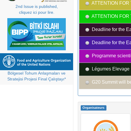
ATTENTION FOR 
2nd Issue is published,
cliquez ici pour lire.
ATTENTION FOR 
Deadline for the Ea
Deadline for the Ea
Programme scientif
Légumes Elevage C
Bölgesel Tohum Anlaşmaları ve
Stratejisi Projesi Final Çalıştayı*
G20 Summit will be
Organisateurs