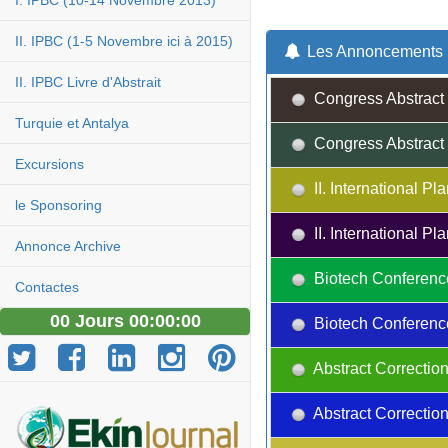
I. IPBC (10-14 Novembre 2013)
II. IPBC (1-5 Novembre ici à 2015)
Les Annoncements
II. IPBC Livre d'Abstrait
Congress Abstract 
Turquie et Antalya
Congress Abstract 
Excursions
II. International 
le Sponsoring
II. International 
Annonce Archive
Biotech Conferenc
Contactes
00 Jours 00:00:00
Biotech Conferenc
Abstract Correction
Abstract Correction