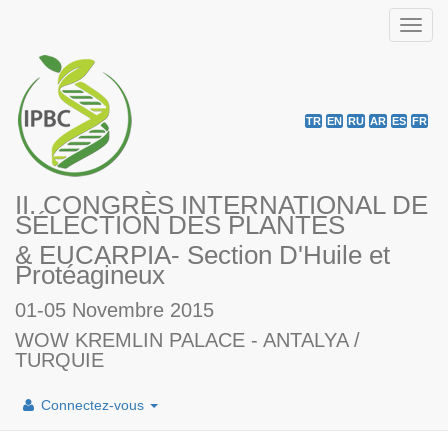
Toggl
navig
TR
EN
RU
AR
ES
FR
II. CONGRÈS INTERNATIONAL DE
SÉLECTION DES PLANTES
& EUCARPIA- Section D'Huile et
Protéagineux
01-05 Novembre 2015
WOW KREMLIN PALACE - ANTALYA /
TURQUIE
Connectez-vous