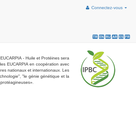
Connectez-vous
TR
EN
RU
AR
ES
FR
on EUCARPIA - Huile et Protéines sera
on des EUCARPIA en coopération avec
ires nationaux et internationaux. Les
chnologie", "le génie génétique et la
 protéagineuses».