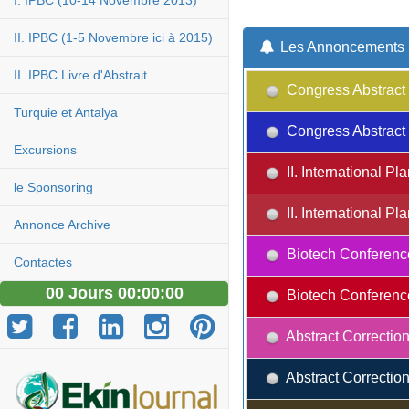
I. IPBC (10-14 Novembre 2013)
II. IPBC (1-5 Novembre ici à 2015)
Les Annoncements
II. IPBC Livre d'Abstrait
Congress Abstract 
Turquie et Antalya
Congress Abstract 
Excursions
II. International 
le Sponsoring
II. International 
Annonce Archive
Biotech Conferenc
Contactes
00 Jours 00:00:00
Biotech Conferenc
Abstract Correction
Abstract Correction