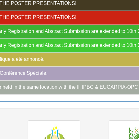
THE POSTER PRESENTATIONS!
THE POSTER PRESENTATIONS!
rly Registration and Abstract Submission are extended to 10th
rly Registration and Abstract Submission are extended to 10th
ique a été annoncé.
onférence Spéciale.
 held in the same location with the II. IPBC & EUCARPIA-OP