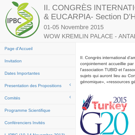
II. CONGRÈS INTERNAT
& EUCARPIA- Section D'Hu
01-05 Novembre 2015
WOW KREMLIN PALACE - ANTAL
Page d'Accueil
II. Congrès international d'a
Invitation
conjointement accueillie pa
l'association TUBID et l'ass
Dates Importantes
sujets qui auront lieu au Con
génomique», «ressources gén
Presentation des Propositions
Comités
Programme Scientifique
Conférenciers Invités