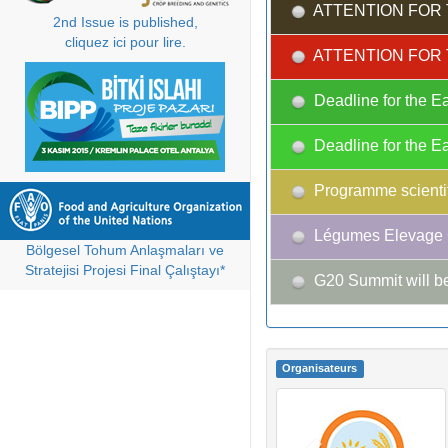
ATTENTION FOR 
2nd Issue is published,
cliquez ici pour lire.
ATTENTION FOR 
Deadline for the Ea
Deadline for the Ea
Programme scientif
Légumes Elevage C
Bölgesel Tohum Anlaşmaları ve
Stratejisi Projesi Final Çalıştayı*
G20 Summit will be
Organisateurs