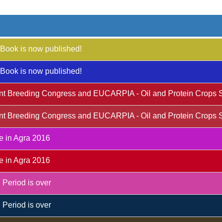
Book is now published!
Book is now published!
Plant Breeding Congress and EUCARPIA - Oil and Protein Crops 
Plant Breeding Congress and EUCARPIA - Oil and Protein Crops 
e in Agra 2016
e in Agra 2016
 Period is over
 Period is over