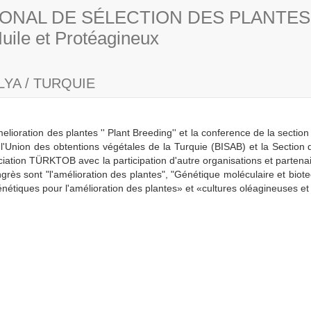
IONAL DE SÉLECTION DES PLANTES
ile et Protéagineux
YA / TURQUIE
melioration des plantes '' Plant Breeding'' et la conference de la secti
r l'Union des obtentions végétales de la Turquie (BISAB) et la Secti
ociation TÜRKTOB avec la participation d'autre organisations et partena
grès sont "l'amélioration des plantes", "Génétique moléculaire et biote
étiques pour l'amélioration des plantes» et «cultures oléagineuses et