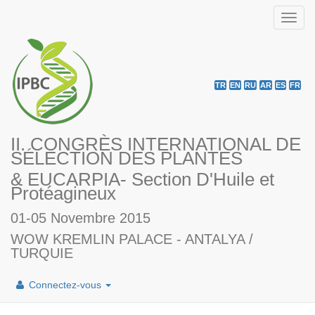
Toggl
navig
TR
EN
RU
AR
ES
FR
II. CONGRÈS INTERNATIONAL DE
SÉLECTION DES PLANTES
& EUCARPIA- Section D'Huile et
Protéagineux
01-05 Novembre 2015
WOW KREMLIN PALACE - ANTALYA /
TURQUIE
Connectez-vous