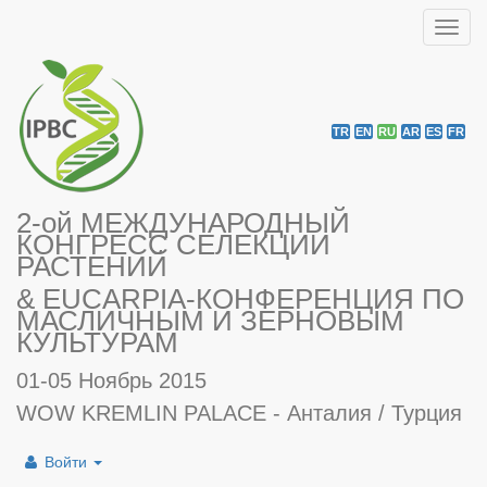
Toggl
navig
TR
EN
RU
AR
ES
FR
2-ой МЕЖДУНАРОДНЫЙ
КОНГРЕСС СЕЛЕКЦИИ
РАСТЕНИЙ
& EUCARPIA-КОНФЕРЕНЦИЯ ПО
МАСЛИЧНЫМ И ЗЕРНОВЫМ
КУЛЬТУРАМ
01-05 Ноябрь 2015
WOW KREMLIN PALACE - Анталия / Турция
Войти