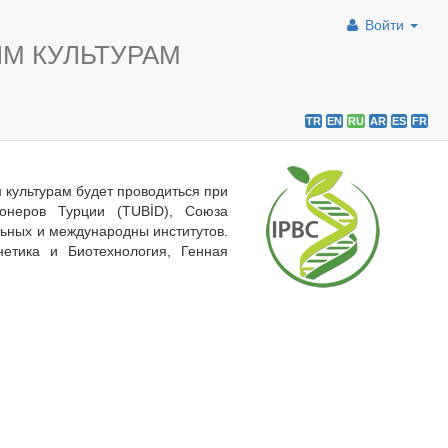
Войти
М КУЛЬТУРАМ
TR
EN
RU
AR
ES
FR
культурам будет проводиться при
онеров Турции (TUBİD), Союза
ьных и международны институтов.
етика и Биотехнология, Генная