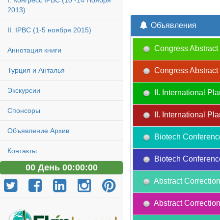
I. Конгресс IPBC (10 -14 Ноября
2013)
Объявления
II. IPBC (1-5 ноября 2015)
Congress Abstract 
Аннотация книги
Congress Abstract 
Турция и Анталья
Экскурсии
II. International 
Спонсоры
II. International 
Объявление Архив
Biotech Conferenc
Контакты
Biotech Conferenc
00 День 00:00:00
Abstract Correction
Abstract Correction