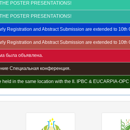
THE POSTER PRESENTATIONS!
THE POSTER PRESENTATIONS!
rly Registration and Abstract Submission are extended to 10th
rly Registration and Abstract Submission are extended to 10th
ма была объявлена.
ние Специальная конференция.
 held in the same location with the II. IPBC & EUCARPIA-OP