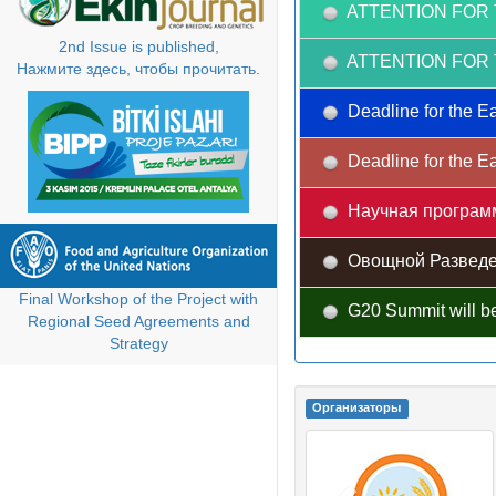
ATTENTION FOR 
2nd Issue is published,
ATTENTION FOR 
Нажмите здесь, чтобы прочитать.
Deadline for the Ea
Deadline for the Ea
Научная програм
Овощной Разведе
Final Workshop of the Project with
G20 Summit will be
Regional Seed Agreements and
Strategy
Oрганизаторы