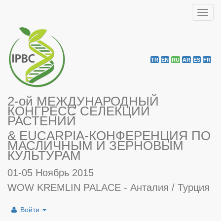
Toggl
navig
TR
EN
RU
AR
ES
FR
2-ой МЕЖДУНАРОДНЫЙ
КОНГРЕСС СЕЛЕКЦИИ
РАСТЕНИЙ
& EUCARPIA-КОНФЕРЕНЦИЯ ПО
МАСЛИЧНЫМ И ЗЕРНОВЫМ
КУЛЬТУРАМ
01-05 Ноябрь 2015
WOW KREMLIN PALACE - Анталия / Турция
Войти