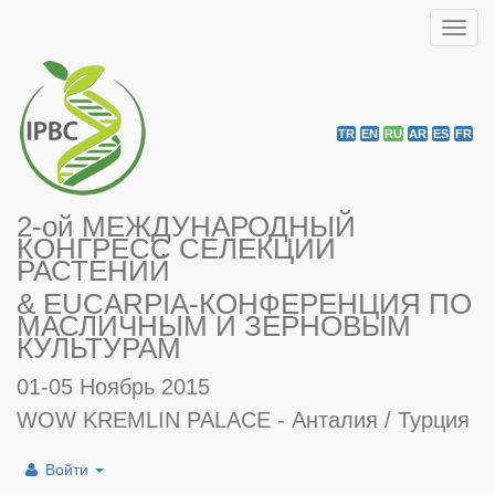
Toggl
navig
TR
EN
RU
AR
ES
FR
2-ой МЕЖДУНАРОДНЫЙ
КОНГРЕСС СЕЛЕКЦИИ
РАСТЕНИЙ
& EUCARPIA-КОНФЕРЕНЦИЯ ПО
МАСЛИЧНЫМ И ЗЕРНОВЫМ
КУЛЬТУРАМ
01-05 Ноябрь 2015
WOW KREMLIN PALACE - Анталия / Турция
Войти