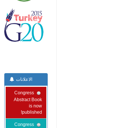
الاعلانات
Congress
Abstract Book
is now
published!
Congress