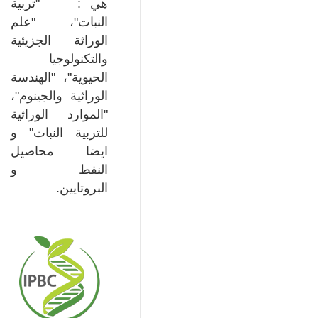
هي : "تربية
النبات"، "علم
الوراثة الجزيئية
والتكنولوجيا
الحيوية"، "الهندسة
الوراثية والجينوم"،
"الموارد الوراثية
للتربية النبات" و
ايضا محاصيل
النفط و
البروتايين.