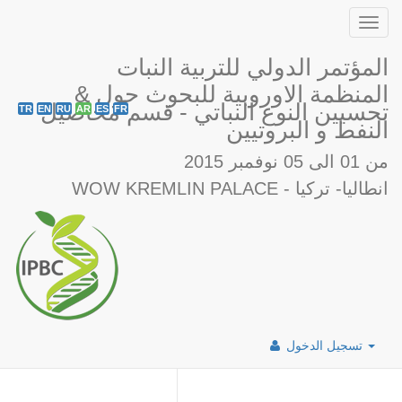
Toggl
navig
المؤتمر الدولي للتربية النبات
& المنظمة الاوروبية للبحوث حول
تحسيين النوع النباتي - قسم محاصيل
TR
EN
RU
AR
ES
FR
النفط و البروتيين
من 01 الى 05 نوفمبر 2015
WOW KREMLIN PALACE - انطاليا- تركيا
تسجيل الدخول