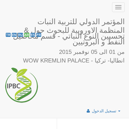
Toggl
navig
المؤتمر الدولي للتربية النبات
& المنظمة الاوروبية للبحوث حول
تحسيين النوع النباتي - قسم محاصيل
TR
EN
RU
AR
ES
FR
النفط و البروتيين
من 01 الى 05 نوفمبر 2015
WOW KREMLIN PALACE - انطاليا- تركيا
تسجيل الدخول