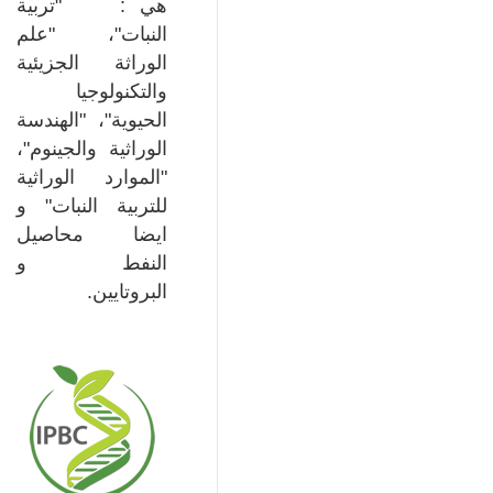
هي : "تربية
النبات"، "علم
الوراثة الجزيئية
والتكنولوجيا
الحيوية"، "الهندسة
الوراثية والجينوم"،
"الموارد الوراثية
للتربية النبات" و
ايضا محاصيل
النفط و
البروتايين.