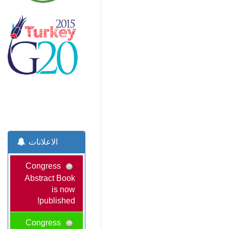
الاعلانات
Congress
Abstract Book
is now
published!
Congress