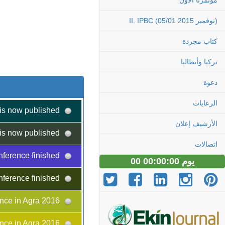
مؤتمرنا الاول
II. IPBC (05/01 نوفمبر 2015)
كتاب مجردة
تركيا وأنطاليا
دعوة
الرعايات
Congress Abstract Book is now published!
الأرشيف إعلان
Congress Abstract Book is now published!
اتصالات
II. International Plant Breeding Congress and EUCARPIA - Oil and Protein Crops Section Conference finished
00 يوم 00:00:00
II. International Plant Breeding Congress and EUCARPIA - Oil and Protein Crops Section Conference finished
Biotech Conference in Agra 2016
Biotech Conference in Agra 2016