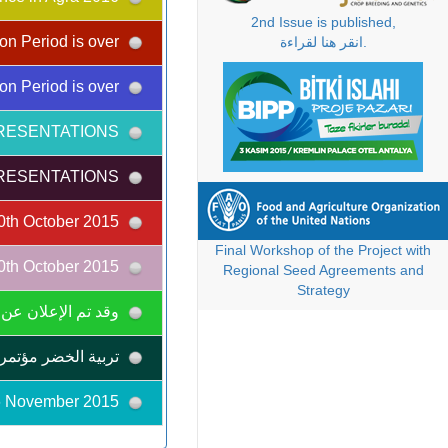
2nd Issue is published,
Abstract Correction Period is over
انقر هنا لقراءة.
Abstract Correction Period is over
ATTENTION FOR THE POSTER PRESENTATIONS!
ATTENTION FOR THE POSTER PRESENTATIONS!
Deadline for the Early Registration and Abstract Submission are extended to 10th October 2015.
Final Workshop of the Project with
Deadline for the Early Registration and Abstract Submission are extended to 10th October 2015.
Regional Seed Agreements and
Strategy
وقد تم الإعلان عن ا
تربية الخضر مؤتمر
G20 Summit will be held in the same location with the II. IPBC & EUCARPIA-OPC on 13-16 November 2015.