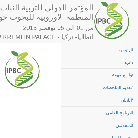
المؤتمر الدولي للتربية النبات
& المنظمة الاوروبية للبحوث ح
من 01 الى 05 نوفمبر 2015
WOW KREMLIN PALACE - انطاليا- تركيا
الرئيسية
دعوة
تواريخ مهمة
تقديم الملخصات
اللجان
البرنامج العلمي
المتحدثون