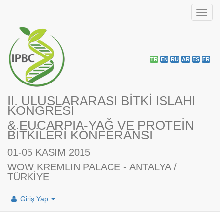
Toggl
navig
TR
EN
RU
AR
ES
FR
II. ULUSLARARASI BİTKİ ISLAHI
KONGRESİ
& EUCARPIA-YAĞ VE PROTEİN
BİTKİLERİ KONFERANSI
01-05 KASIM 2015
WOW KREMLIN PALACE - ANTALYA /
TÜRKİYE
Giriş Yap