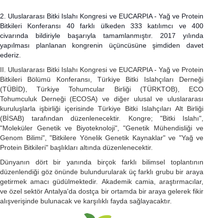
2. Uluslararası Bitki Islahı Kongresi ve EUCARPIA - Yağ ve Protein
Bitkileri Konferansı 40 farklı ülkeden 333 katılımcı ve 400
civarında bildiriyle başarıyla tamamlanmıştır. 2017 yılında
yapılması planlanan kongrenin üçüncüsüne şimdiden davet
ederiz.
II. Uluslararası Bitki Islahı Kongresi ve EUCARPIA - Yağ ve Protein
Bitkileri Bölümü Konferansı, Türkiye Bitki Islahçıları Derneği
(TÜBİD), Türkiye Tohumcular Birliği (TÜRKTOB), ECO
Tohumculuk Derneği (ECOSA) ve diğer ulusal ve uluslararası
kuruluşlarla işbirliği içerisinde Türkiye Bitki Islahçıları Alt Birliği
(BİSAB) tarafından düzenlenecektir. Kongre; "Bitki Islahı",
"Moleküler Genetik ve Biyoteknoloji", "Genetik Mühendisliği ve
Genom Bilimi", "Bitkilere Yönelik Genetik Kaynaklar" ve "Yağ ve
Protein Bitkileri" başlıkları altında düzenlenecektir.
Dünyanın dört bir yanında birçok farklı bilimsel toplantının
düzenlendiği göz önünde bulundurularak üç farklı grubu bir araya
getirmek amacı güdülmektedir. Akademik camia, araştırmacılar,
ve özel sektör Antalya'da dostça bir ortamda bir araya gelerek fikir
alışverişinde bulunacak ve karşılıklı fayda sağlayacaktır.