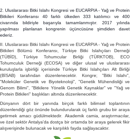
2. Uluslararası Bitki Islahı Kongresi ve EUCARPIA - Yağ ve Protein
Bitkileri Konferansı 40 farklı ülkeden 333 katılımcı ve 400
civarında bildiriyle başarıyla tamamlanmıştır. 2017 yılında
yapılması planlanan kongrenin üçüncüsüne şimdiden davet
ederiz.
II. Uluslararası Bitki Islahı Kongresi ve EUCARPIA - Yağ ve Protein
Bitkileri Bölümü Konferansı, Türkiye Bitki Islahçıları Derneği
(TÜBİD), Türkiye Tohumcular Birliği (TÜRKTOB), ECO
Tohumculuk Derneği (ECOSA) ve diğer ulusal ve uluslararası
kuruluşlarla işbirliği içerisinde Türkiye Bitki Islahçıları Alt Birliği
(BİSAB) tarafından düzenlenecektir. Kongre; "Bitki Islahı",
"Moleküler Genetik ve Biyoteknoloji", "Genetik Mühendisliği ve
Genom Bilimi", "Bitkilere Yönelik Genetik Kaynaklar" ve "Yağ ve
Protein Bitkileri" başlıkları altında düzenlenecektir.
Dünyanın dört bir yanında birçok farklı bilimsel toplantının
düzenlendiği göz önünde bulundurularak üç farklı grubu bir araya
getirmek amacı güdülmektedir. Akademik camia, araştırmacılar,
ve özel sektör Antalya'da dostça bir ortamda bir araya gelerek fikir
alışverişinde bulunacak ve karşılıklı fayda sağlayacaktır.