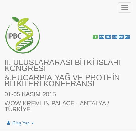
Toggl
navig
TR
EN
RU
AR
ES
FR
II. ULUSLARARASI BİTKİ ISLAHI
KONGRESİ
& EUCARPIA-YAĞ VE PROTEİN
BİTKİLERİ KONFERANSI
01-05 KASIM 2015
WOW KREMLIN PALACE - ANTALYA /
TÜRKİYE
Giriş Yap