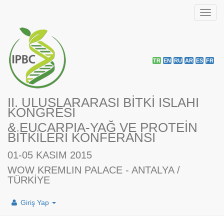
Toggl
navig
TR
EN
RU
AR
ES
FR
II. ULUSLARARASI BİTKİ ISLAHI
KONGRESİ
& EUCARPIA-YAĞ VE PROTEİN
BİTKİLERİ KONFERANSI
01-05 KASIM 2015
WOW KREMLIN PALACE - ANTALYA /
TÜRKİYE
Giriş Yap