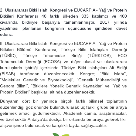
2. Uluslararası Bitki Islahı Kongresi ve EUCARPIA - Yağ ve Protein
Bitkileri Konferansı 40 farklı ülkeden 333 katılımcı ve 400
civarında bildiriyle başarıyla tamamlanmıştır. 2017 yılında
yapılması planlanan kongrenin üçüncüsüne şimdiden davet
ederiz.
II. Uluslararası Bitki Islahı Kongresi ve EUCARPIA - Yağ ve Protein
Bitkileri Bölümü Konferansı, Türkiye Bitki Islahçıları Derneği
(TÜBİD), Türkiye Tohumcular Birliği (TÜRKTOB), ECO
Tohumculuk Derneği (ECOSA) ve diğer ulusal ve uluslararası
kuruluşlarla işbirliği içerisinde Türkiye Bitki Islahçıları Alt Birliği
(BİSAB) tarafından düzenlenecektir. Kongre; "Bitki Islahı",
"Moleküler Genetik ve Biyoteknoloji", "Genetik Mühendisliği ve
Genom Bilimi", "Bitkilere Yönelik Genetik Kaynaklar" ve "Yağ ve
Protein Bitkileri" başlıkları altında düzenlenecektir.
Dünyanın dört bir yanında birçok farklı bilimsel toplantının
düzenlendiği göz önünde bulundurularak üç farklı grubu bir araya
getirmek amacı güdülmektedir. Akademik camia, araştırmacılar,
ve özel sektör Antalya'da dostça bir ortamda bir araya gelerek fikir
alışverişinde bulunacak ve karşılıklı fayda sağlayacaktır.